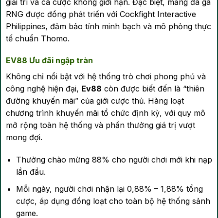
giải trí và cá cược không giới hạn. Đặc biệt, mảng đá gà
RNG được đồng phát triển với Cockfight Interactive
Philippines, đảm bảo tính minh bạch và mô phỏng thực
tế chuẩn Thomo.
EV88 Ưu đãi ngập tràn
Không chỉ nổi bật với hệ thống trò chơi phong phú và
công nghệ hiện đại,
Ev88
còn được biết đến là “thiên
đường khuyến mãi” của giới cược thủ. Hàng loạt
chương trình khuyến mãi tổ chức định kỳ, với quy mô
mở rộng toàn hệ thống và phần thưởng giá trị vượt
mong đợi.
Thưởng chào mừng 88% cho người chơi mới khi nạp
lần đầu.
Mỗi ngày, người chơi nhận lại 0,88% – 1,88% tổng
cược, áp dụng đồng loạt cho toàn bộ hệ thống sảnh
game.