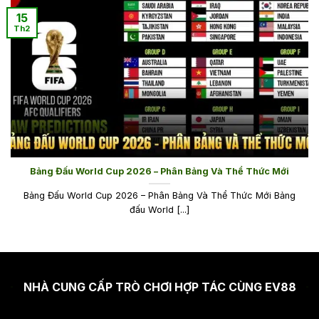
15
Th2
Bảng Đấu World Cup 2026 – Phân Bảng Và Thể Thức Mới
Bảng Đấu World Cup 2026 – Phân Bảng Và Thể Thức Mới Bảng
đấu World [...]
NHÀ CUNG CẤP TRÒ CHƠI HỢP TÁC CÙNG EV88