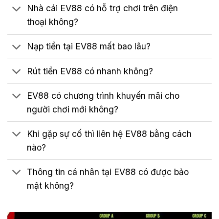
Nhà cái EV88 có hỗ trợ chơi trên điện
thoại không?
Nạp tiền tại EV88 mất bao lâu?
Rút tiền EV88 có nhanh không?
EV88 có chương trình khuyến mãi cho
người chơi mới không?
Khi gặp sự cố thì liên hệ EV88 bằng cách
nào?
Thông tin cá nhân tại EV88 có được bảo
mật không?