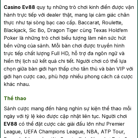
Casino
Ev88
quy tụ những trò chơi kinh điển được vận
hành trực tiếp với dealer thật, mang lại cảm giác chân
thực như tại sòng bạc cao cấp. Baccarat, Roulette,
Blackjack, Sic Bo, Dragon Tiger cùng Texas Hold’em
Poker là những trò chơi biểu tượng làm nên sức hút
bền vững của sảnh.
Mỗi bàn chơi được truyền hình
trực tiếp chất lượng Full HD, hỗ trợ đa ngôn ngữ và
hiển thị lịch sử kết quả chi tiết. Người chơi có thể lựa
chọn giữa bàn giới hạn thấp cho tân thủ và bàn VIP với
giới hạn cược cao, phù hợp nhiều phong cách cá cược
khác nhau.
Thể thao
Sảnh cược mang đến hàng nghìn sự kiện thể thao mỗi
ngày với tỷ lệ kèo được cập nhật liên tục. Người chơi
EV88
có thể đặt cược các giải đấu lớn như Premier
League, UEFA Champions League, NBA, ATP Tour,