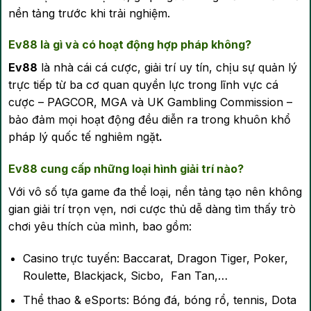
nền tảng trước khi trải nghiệm.
Ev88 là gì và có hoạt động hợp pháp không?
Ev88
là nhà cái cá cược, giải trí uy tín, chịu sự quản lý
trực tiếp từ ba cơ quan quyền lực trong lĩnh vực cá
cược – PAGCOR, MGA và UK Gambling Commission –
bảo đảm mọi hoạt động đều diễn ra trong khuôn khổ
pháp lý quốc tế nghiêm ngặt
.
Ev88 cung cấp những loại hình giải trí nào?
Với vô số tựa game đa thể loại, nền tảng tạo nên không
gian giải trí trọn vẹn, nơi cược thủ dễ dàng tìm thấy trò
chơi yêu thích của mình, bao gồm:
Casino trực tuyến: Baccarat, Dragon Tiger, Poker,
Roulette, Blackjack, Sicbo, Fan Tan,…
Thể thao & eSports: Bóng đá, bóng rổ, tennis, Dota