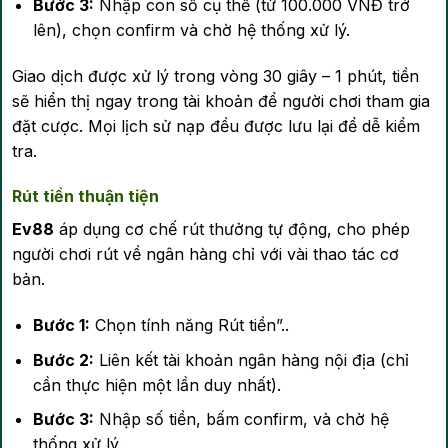
Bước 3:
Nhập con số cụ thể (từ 100.000 VNĐ trở
lên), chọn confirm và chờ hệ thống xử lý.
Giao dịch được xử lý trong vòng 30 giây – 1 phút, tiền
sẽ hiển thị ngay trong tài khoản để người chơi tham gia
đặt cược. Mọi lịch sử nạp đều được lưu lại để dễ kiểm
tra.
Rút tiền thuận tiện
Ev88
áp dụng cơ chế rút thưởng tự động, cho phép
người chơi rút về ngân hàng chỉ với vài thao tác cơ
bản.
Bước 1:
Chọn tính năng Rút tiền”..
Bước 2:
Liên kết tài khoản ngân hàng nội địa (chỉ
cần thực hiện một lần duy nhất).
Bước 3:
Nhập số tiền, bấm confirm, và chờ hệ
thống xử lý.