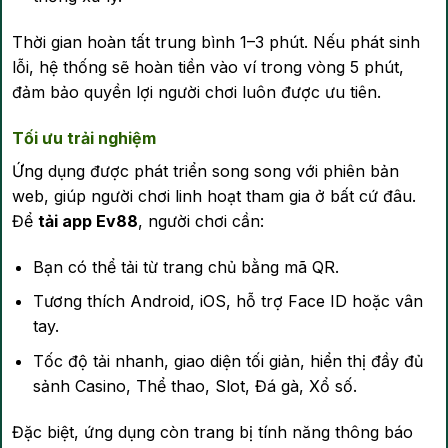
Thời gian hoàn tất trung bình 1–3 phút. Nếu phát sinh
lỗi, hệ thống sẽ hoàn tiền vào ví trong vòng 5 phút,
đảm bảo quyền lợi người chơi luôn được ưu tiên.
Tối ưu trải nghiệm
Ứng dụng được phát triển song song với phiên bản
web, giúp người chơi linh hoạt tham gia ở bất cứ đâu.
Để
tải app Ev88
, người chơi cần:
Bạn có thể tải từ trang chủ bằng mã QR.
Tương thích Android, iOS, hỗ trợ Face ID hoặc vân
tay.
Tốc độ tải nhanh, giao diện tối giản, hiển thị đầy đủ
sảnh Casino, Thể thao, Slot, Đá gà, Xổ số.
Đặc biệt, ứng dụng còn trang bị tính năng thông báo