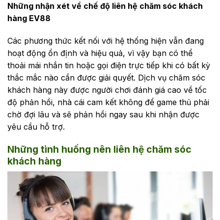
Những nhận xét về chế độ liên hệ chăm sóc khách
hàng EV88
Các phương thức kết nối với hệ thống hiện vẫn đang
hoạt động ổn định và hiệu quả, vì vậy bạn có thể
thoải mái nhắn tin hoặc gọi điện trực tiếp khi có bất kỳ
thắc mắc nào cần được giải quyết. Dịch vụ chăm sóc
khách hàng này được người chơi đánh giá cao về tốc
độ phản hồi, nhà cái cam kết không để game thủ phải
chờ đợi lâu và sẽ phản hồi ngay sau khi nhận được
yêu cầu hỗ trợ.
Những tình huống nên liên hệ chăm sóc
khách hàng