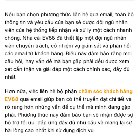
Nếu bạn chọn phương thức liên hệ qua email, toàn bộ
thông tin và yêu cầu của bạn sẽ được đội ngũ nhân
viên của hệ thống tiếp nhận và xử lý một cách nhanh
chóng. Nhà cái EV88 đã thiết lập một đội ngũ nhân
viên chuyên trách, có nhiệm vụ giám sát và phản hồi
các email từ khách hàng. Điều này đảm bảo rằng mọi
câu hỏi, hay vấn đề mà bạn gặp phải đều được xem
xét cẩn thận và giải đáp một cách chính xác, đầy đủ
nhất.
Hơn nữa, việc liên hệ bộ phận
chăm sóc khách hàng
EV88
qua email giúp bạn có thể truyền đạt chi tiết và
rõ ràng hơn những vấn đề cụ thể mà mình đang gặp
phải. Phương thức này đảm bảo bạn sẽ nhận được sự
hỗ trợ tối ưu, đáp ứng đầy đủ nhu cầu và mang lại sự
hài lòng cao nhất khi sử dụng dịch vụ.