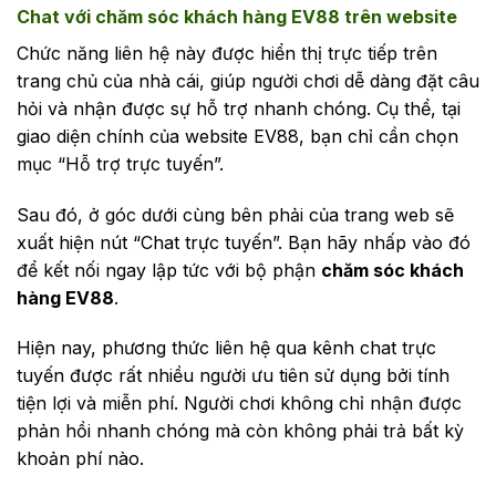
Chat với chăm sóc khách hàng EV88 trên website
Chức năng liên hệ này được hiển thị trực tiếp trên
trang chủ của nhà cái, giúp người chơi dễ dàng đặt câu
hỏi và nhận được sự hỗ trợ nhanh chóng. Cụ thể, tại
giao diện chính của website EV88, bạn chỉ cần chọn
mục “Hỗ trợ trực tuyến”.
Sau đó, ở góc dưới cùng bên phải của trang web sẽ
xuất hiện nút “Chat trực tuyến”. Bạn hãy nhấp vào đó
để kết nối ngay lập tức với bộ phận
chăm sóc khách
hàng EV88
.
Hiện nay, phương thức liên hệ qua kênh chat trực
tuyến được rất nhiều người ưu tiên sử dụng bởi tính
tiện lợi và miễn phí. Người chơi không chỉ nhận được
phản hồi nhanh chóng mà còn không phải trả bất kỳ
khoản phí nào.