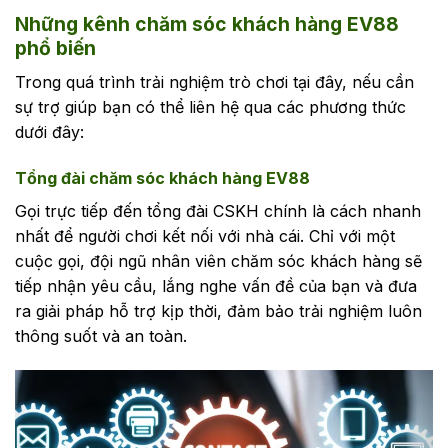
Những kênh chăm sóc khách hàng EV88
phổ biến
Trong quá trình trải nghiệm trò chơi tại đây, nếu cần
sự trợ giúp bạn có thể liên hệ qua các phương thức
dưới đây:
Tổng đài chăm sóc khách hàng EV88
Gọi trực tiếp đến tổng đài CSKH chính là cách nhanh
nhất để người chơi kết nối với nhà cái. Chỉ với một
cuộc gọi, đội ngũ nhân viên chăm sóc khách hàng sẽ
tiếp nhận yêu cầu, lắng nghe vấn đề của bạn và đưa
ra giải pháp hỗ trợ kịp thời, đảm bảo trải nghiệm luôn
thông suốt và an toàn.