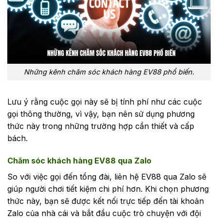
Những kênh chăm sóc khách hàng EV88 phổ biến.
Lưu ý rằng cuộc gọi này sẽ bị tính phí như các cuộc
gọi thông thường, vì vậy, bạn nên sử dụng phương
thức này trong những trường hợp cần thiết và cấp
bách.
Chăm sóc khách hàng EV88 qua Zalo
So với việc gọi đến tổng đài, liên hệ EV88 qua Zalo sẽ
giúp người chơi tiết kiệm chi phí hơn. Khi chọn phương
thức này, bạn sẽ được kết nối trực tiếp đến tài khoản
Zalo của nhà cái và bắt đầu cuộc trò chuyện với đội