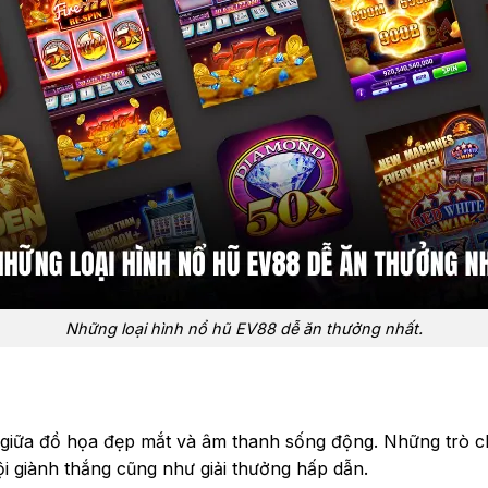
Những loại hình nổ hũ EV88 dễ ăn thưởng nhất.
o giữa đồ họa đẹp mắt và âm thanh sống động. Những trò c
ội giành thắng cũng như giải thưởng hấp dẫn.