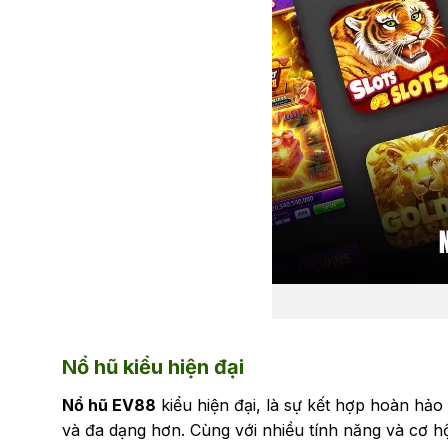
Nổ hũ kiểu hiện đại
Nổ hũ EV88
kiểu hiện đại, là sự kết hợp hoàn hả
và đa dạng hơn. Cùng với nhiều tính năng và cơ h