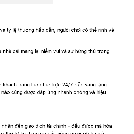
à tỷ lệ thưởng hấp dẫn, người chơi có thể rinh về
a nhà cái mang lại niềm vui và sự hứng thú trong
khách hàng luôn túc trực 24/7, sẵn sàng lắng
rợ nào cũng được đáp ứng nhanh chóng và hiệu
cá nhân đến giao dịch tài chính – đều được mã hóa
có thể tự tin tham gia các vòng quay nổ hũ mà