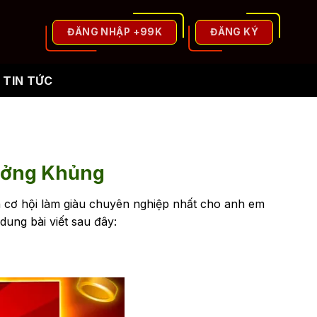
ĐĂNG NHẬP +99K
ĐĂNG KÝ
TIN TỨC
ưởng Khủng
ến cơ hội làm giàu chuyên nghiệp nhất cho anh em
dung bài viết sau đây: