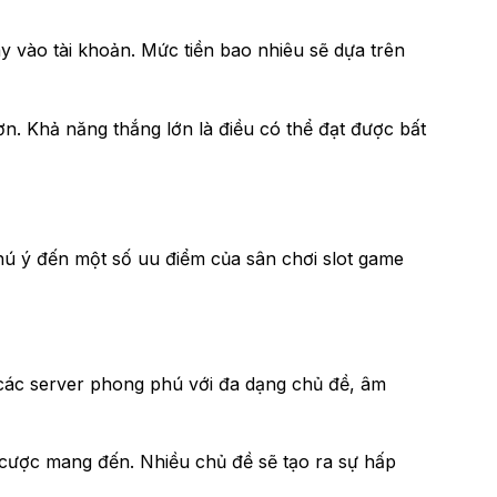
y vào tài khoản. Mức tiền bao nhiêu sẽ dựa trên
hơn. Khả năng thắng lớn là điều có thể đạt được bất
hú ý đến một số uu điểm của sân chơi slot game
 các server phong phú với đa dạng chủ đề, âm
 cược mang đến. Nhiều chủ đề sẽ tạo ra sự hấp