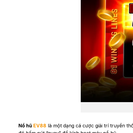
Nổ hũ
EV88
là một dạng cá cược giải trí truyền t
đó bấm nút “quay” để kích hoạt máy nổ hũ.