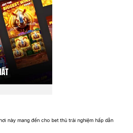
hơi này mang đến cho bet thủ trải nghiệm hấp dẫn