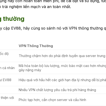
dụng này còn hoàn toàn miễn phí, dễ cài đặt và sử dụng, tư
ó trải nghiệm liền mạch và an toàn nhất.
ng thường
truy cập EV88, hãy cùng so sánh nó với VPN thông thường 
VPN Thông Thường
tốc độ
Thường chậm hơn do phải định tuyến qua server trung
Mã hóa toàn bộ lưu lượng, mức bảo mật cao hơn nhưng
in cá nhân
gây nặng máy
hư EV88
Hiệu quả với hầu hết các giới hạn địa lý nhưng dễ bị phá
Nhiều VPN chất lượng yêu cầu trả phí hàng tháng
 thiện với
Phức tạp hơn, cần chọn server và cấu hình