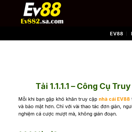
Chuyển
đến
nội
dung
EV88
Tải 1.1.1.1 – Công Cụ T
Mỗi khi bạn gặp khó khăn truy cập
nhà cái EV88
và bảo mật hơn. Chỉ với vài thao tác đơn giản, ngườ
nghiệm cá cược mượt mà, không gián đoạn.