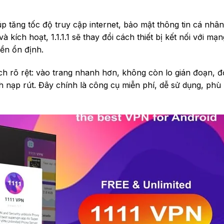
p tăng tốc độ truy cập internet, bảo mật thông tin cá nhân
à kích hoạt, 1.1.1.1 sẽ thay đổi cách thiết bị kết nối với mạn
yền ổn định.
ích rõ rệt: vào trang nhanh hơn, không còn lo gián đoạn, đ
ịch nạp rút. Đây chính là công cụ miễn phí, dễ sử dụng, ph