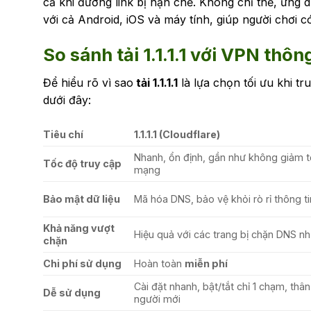
cả khi đường link bị hạn chế. Không chỉ thế, ứng 
với cả Android, iOS và máy tính, giúp người chơi c
So sánh tải 1.1.1.1 với VPN thô
Để hiểu rõ vì sao
tải 1.1.1.1
là lựa chọn tối ưu khi 
dưới đây:
Tiêu chí
1.1.1.1 (Cloudflare)
Nhanh, ổn định, gần như không giảm 
Tốc độ truy cập
mạng
Bảo mật dữ liệu
Mã hóa DNS, bảo vệ khỏi rò rỉ thông t
Khả năng vượt
Hiệu quả với các trang bị chặn DNS n
chặn
Chi phí sử dụng
Hoàn toàn
miễn phí
Cài đặt nhanh, bật/tắt chỉ 1 chạm, thân
Dễ sử dụng
người mới