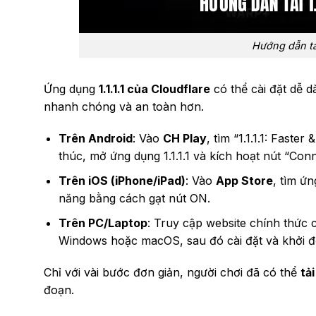
Hướng dẫn tải 
Ứng dụng
1.1.1.1 của Cloudflare
có thể cài đặt dễ d
nhanh chóng và an toàn hơn.
Trên Android
: Vào
CH Play
, tìm “1.1.1.1: Faste
thúc, mở ứng dụng 1.1.1.1 và kích hoạt nút “Conn
Trên iOS (iPhone/iPad)
: Vào
App Store
, tìm ứn
năng bằng cách gạt nút ON.
Trên PC/Laptop
: Truy cập website chính thức
Windows hoặc macOS, sau đó cài đặt và khởi 
Chỉ với vài bước đơn giản, người chơi đã có thể
tải
đoạn.