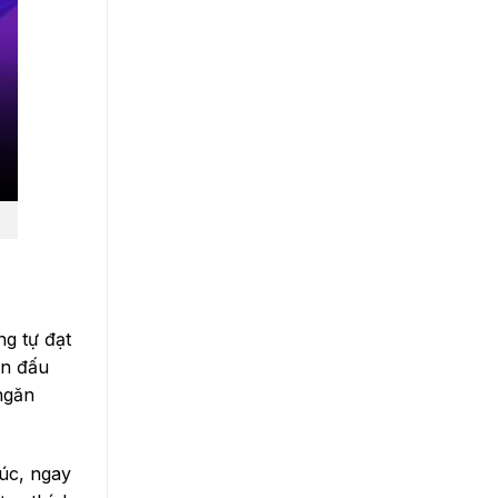
ng tự đạt
ận đấu
ngăn
úc, ngay