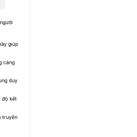
 người
 này giúp
ng càng
dùng duy
 độ kết
g truyền