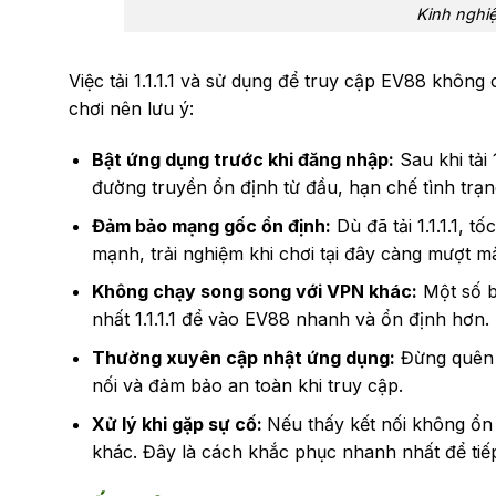
Kinh nghiệm
Việc tải 1.1.1.1 và sử dụng để truy cập EV88 không c
chơi nên lưu ý:
Bật ứng dụng trước khi đăng nhập:
Sau khi tải 
đường truyền ổn định từ đầu, hạn chế tình trạn
Đảm bảo mạng gốc ổn định:
Dù đã tải 1.1.1.1, 
mạnh, trải nghiệm khi chơi tại đây càng mượt m
Không chạy song song với VPN khác:
Một số b
nhất 1.1.1.1 để vào EV88 nhanh và ổn định hơn.
Thường xuyên cập nhật ứng dụng:
Đừng quên n
nối và đảm bảo an toàn khi truy cập.
Xử lý khi gặp sự cố:
Nếu thấy kết nối không ổn đ
khác. Đây là cách khắc phục nhanh nhất để tiế