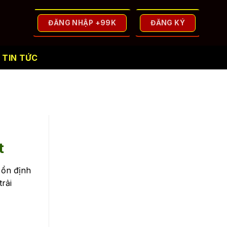
ĐĂNG NHẬP +99K
ĐĂNG KÝ
TIN TỨC
t
 ổn định
trải