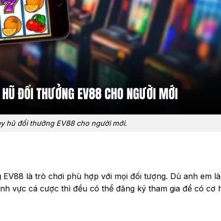
y hũ đổi thưởng EV88 cho người mới.
g
EV88 là trò chơi phù hợp với mọi đối tượng. Dù anh em là
ĩnh vực cá cược thì đều có thể đăng ký tham gia để có cơ 