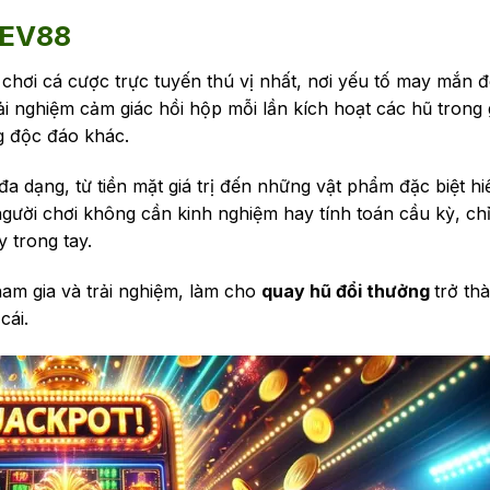
 EV88
 chơi cá cược trực tuyến thú vị nhất, nơi yếu tố may mắn đ
rải nghiệm cảm giác hồi hộp mỗi lần kích hoạt các hũ trong
ng độc đáo khác.
 dạng, từ tiền mặt giá trị đến những vật phẩm đặc biệt hi
 người chơi không cần kinh nghiệm hay tính toán cầu kỳ, ch
 trong tay.
am gia và trải nghiệm, làm cho
quay hũ đổi thưởng
trở th
cái.