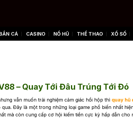
BẮN CÁ
CASINO
NỔ HŨ
THỂ THAO
XỔ SỐ
88 – Quay Tới Đâu Trúng Tới Đó
nhưng vẫn muốn trải nghiệm cảm giác hồi hộp thì
quay hũ 
 qua. Đây là một trong những loại game phổ biến nhất hiệ
 nhất mà còn cung cấp cơ hội kiếm tiền cực kỳ hấp dẫn cho 