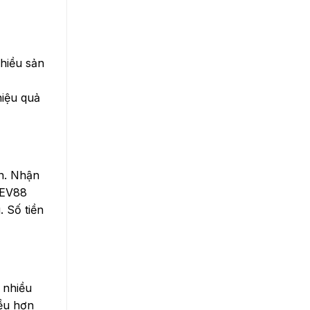
nhiều sản
hiệu quả
án. Nhận
 EV88
. Số tiền
 nhiều
iều hơn