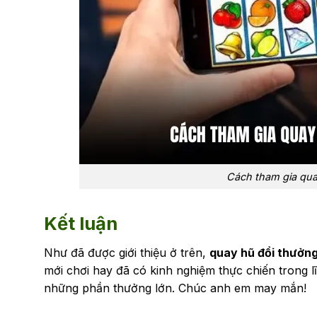
Cách tham gia qua
Kết luận
Như đã được giới thiệu ở trên,
quay hũ đổi thưởn
mới chơi hay đã có kinh nghiệm thực chiến trong l
những phần thưởng lớn. Chúc anh em may mắn!