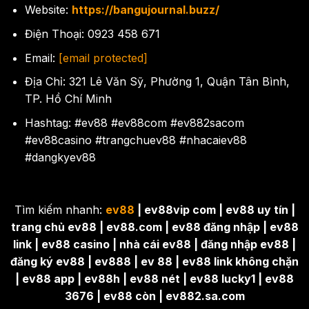
Website:
https://bangujournal.buzz/
Điện Thoại: 0923 458 671
Email:
[email protected]
Địa Chỉ: 321 Lê Văn Sỹ, Phường 1, Quận Tân Bình,
TP. Hồ Chí Minh
Hashtag: #ev88 #ev88com #ev882sacom
#ev88casino #trangchuev88 #nhacaiev88
#dangkyev88
Tìm kiếm nhanh:
ev88
| ev88vip com | ev88 uy tín |
trang chủ ev88 | ev88.com | ev88 đăng nhập | ev88
link | ev88 casino | nhà cái ev88 | đăng nhập ev88 |
đăng ký ev88 | ev888 | ev 88 | ev88 link không chặn
| ev88 app | ev88h | ev88 nét | ev88 lucky1 | ev88
3676 | ev88 còn | ev882.sa.com