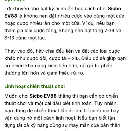
Lời khuyên cho bất kỳ ai muốn học cách chơi
Sicbo
EV88
là không nên đặt nhiều cược vào cùng một cửa
hoặc cược nhiều lần cho một cửa. Ví dụ, nếu bạn
tham gia loại cược tổng, không nên đặt tổng 7-14 và
8-13 cùng một lúc.
Thay vào đó, hãy chia đều tiền và đặt các loại cược
khác như cược đôi, cược tài – xỉu. Điều đó sẽ giúp bạn
có nhiều khả năng kiếm tiền hơn, có giá trị phần
thưởng lớn hơn và giảm thiểu rủi ro.
Linh hoạt chiến thuật chơi
Muốn chơi
Sicbo EV88
thắng thì bạn cần có chiến
thuật chơi và một cái đầu biết tính toán. Tuy nhiên,
bạn đừng để chiến thuật lấn át tâm trí mình mà hãy
vận dụng nó một cách linh hoạt. Nếu bạn biết tận
dụng tất cả kỹ năng cùng sự may mắn của bản thân