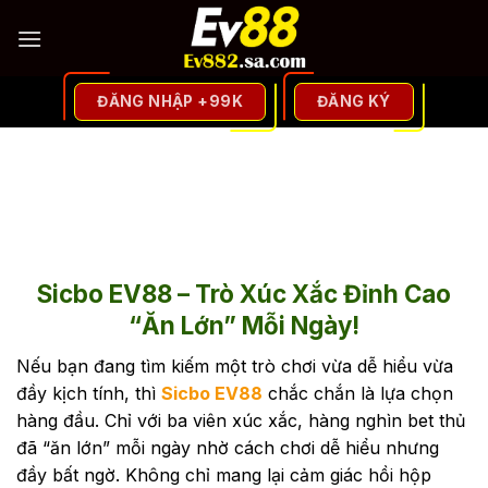
Chuyển
đến
nội
dung
ĐĂNG NHẬP +99K
ĐĂNG KÝ
Sicbo EV88 – Trò Xúc Xắc Đỉnh Cao
“Ăn Lớn” Mỗi Ngày!
Nếu bạn đang tìm kiếm một trò chơi vừa dễ hiểu vừa
đầy kịch tính, thì
Sicbo EV88
chắc chắn là lựa chọn
hàng đầu. Chỉ với ba viên xúc xắc, hàng nghìn bet thủ
đã “ăn lớn” mỗi ngày nhờ cách chơi dễ hiểu nhưng
đầy bất ngờ. Không chỉ mang lại cảm giác hồi hộp