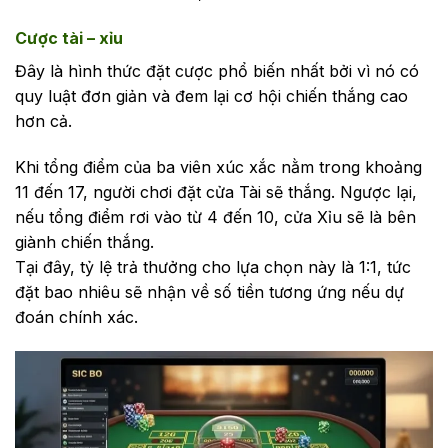
Cược tài – xỉu
Đây là hình thức đặt cược phổ biến nhất bởi vì nó có
quy luật đơn giản và đem lại cơ hội chiến thắng cao
hơn cả.
Khi tổng điểm của ba viên xúc xắc nằm trong khoảng
11 đến 17, người chơi đặt cửa Tài sẽ thắng. Ngược lại,
nếu tổng điểm rơi vào từ 4 đến 10, cửa Xỉu sẽ là bên
giành chiến thắng.
Tại đây, tỷ lệ trả thưởng cho lựa chọn này là 1:1, tức
đặt bao nhiêu sẽ nhận về số tiền tương ứng nếu dự
đoán chính xác.